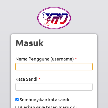
Skip to main content
Masuk
Nama Pengguna (username)
Kata Sandi
Sembunyikan kata sandi
Biarkan saya tetap masuk di