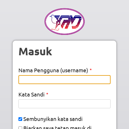
Skip to main content
Masuk
Nama Pengguna (username)
Kata Sandi
Sembunyikan kata sandi
Biarkan saya tetap masuk di