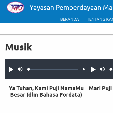
Skip to main content
Yayasan Pemberdayaan Ma
BERANDA
TENTANG KA
Musik
Audio file
Audio file
Loaded
:
Putar
Bisu
Putar
Bisu
0.35%
Ya Tuhan, Kami Puji NamaMu
Mari Puji
Besar (dlm Bahasa Fordata)