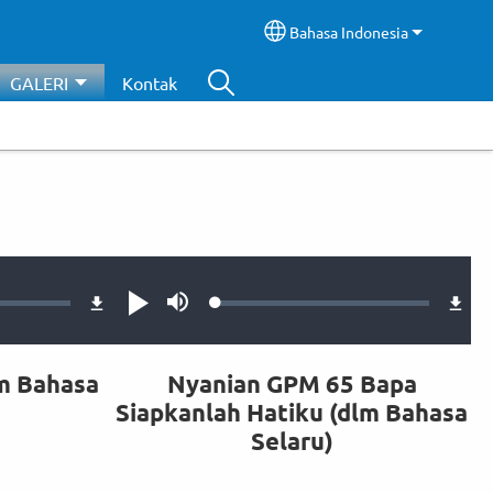
Bahasa Indonesia
Select your language
GALERI
Kontak
Audio file
Loaded
:
Putar
Bisu
0.42%
m Bahasa
Nyanian GPM 65 Bapa
Siapkanlah Hatiku (dlm Bahasa
Selaru)