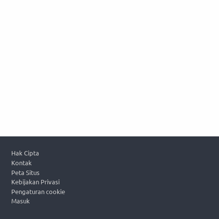
Footer
Hak Cipta
Kontak
Peta Situs
Kebijakan Privasi
Pengaturan cookie
Masuk