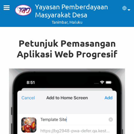
Skip to main content
Yayasan Pemberdayaan
Sel
Masyarakat Desa
Tanimbar, Maluku
Petunjuk Pemasangan
Aplikasi Web Progresif